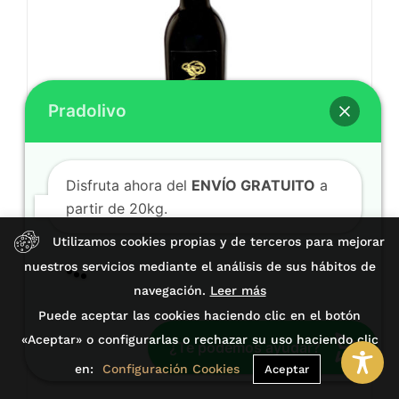
Pradolivo
Disfruta ahora del
ENVÍO GRATUITO
a
partir de 20kg.
🎁 Aprovecha nuestros
DESCUENTOS%
🎁
¡Compra ahora!
Utilizamos cookies propias y de terceros para mejorar
nuestros servicios mediante el análisis de sus hábitos de
Si necesitas ayuda, escríbenos 👇
navegación.
Leer más
AOVE Pradolivo Cosecha Temprana
Puede aceptar las cookies haciendo clic en el botón
Hojiblanca 500ml (copia)
«Aceptar» o configurarlas o rechazar su uso haciendo clic
¿Te podemos ayudar?
15,20
€
(IVA incl.)
en:
Configuración Cookies
Aceptar