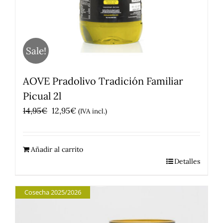
Sale!
AOVE Pradolivo Tradición Familiar
Picual 2l
El
El
14,95
€
12,95
€
(IVA incl.)
precio
precio
original
actual
Añadir al carrito
era:
es:
Detalles
14,95€.
12,95€.
Cosecha 2025/2026