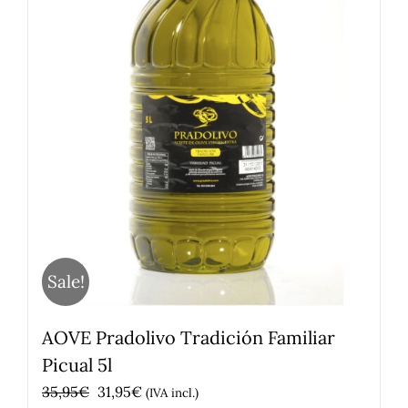
Sale!
AOVE Pradolivo Tradición Familiar
Picual 5l
El
El
35,95
€
31,95
€
(IVA incl.)