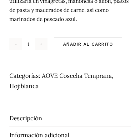
utilizarla en vinagretas, mahonesa o alioli, platos
de pasta y macerados de carne, así como
marinados de pescado azul.
AÑADIR AL CARRITO
AOVE
Pradolivo
Cosecha
Categorías:
AOVE Cosecha Temprana
,
Temprana
Hojiblanca
Hojiblanca
500ml
cantidad
Descripción
Información adicional