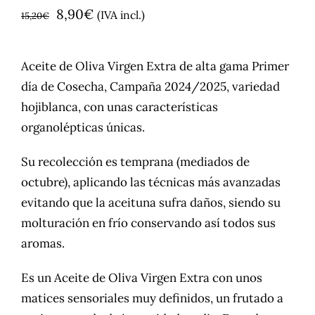
El
El
8,90
€
(IVA incl.)
15,20
€
precio
precio
original
actual
Aceite de Oliva Virgen Extra de alta gama Primer
era:
es:
día de Cosecha, Campaña 2024/2025, variedad
15,20€.
8,90€.
hojiblanca, con unas características
organolépticas únicas.
Su recolección es temprana (mediados de
octubre), aplicando las técnicas más avanzadas
evitando que la aceituna sufra daños, siendo su
molturación en frío conservando así todos sus
aromas.
Es un Aceite de Oliva Virgen Extra con unos
matices sensoriales muy definidos, un frutado a