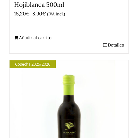
Hojiblanca 500ml
El
El
15,20
€
8,90
€
(IVA incl.)
precio
precio
original
actual
Añadir al carrito
era:
es:
Detalles
15,20€.
8,90€.
Cosecha 2025/2026