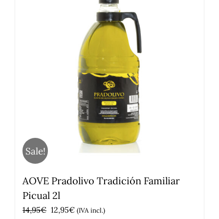
Sale!
AOVE Pradolivo Tradición Familiar
Picual 2l
El
El
14,95
€
12,95
€
(IVA incl.)