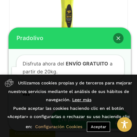
Pradolivo
Disfruta ahora del
ENVÍO GRATUITO
a
partir de 20kg.
🎁 Aprovecha nuestros
DESCUENTOS%
Sin stock
🎁
AOVE Pradolivo Cosecha Temprana
¡Compra ahora!
Picual Esmeralda 100ml
Utilizamos cookies propias y de terceros para mejorar
3,90
€
(IVA incl.)
nuestros servicios mediante el análisis de sus hábitos de
Si necesitas ayuda, escríbenos 👇
navegación.
Leer más
Puede aceptar las cookies haciendo clic en el botón
Detalles
«Aceptar» o configurarlas o rechazar su uso haciendo clic
¿Te podemos ayudar?
en:
Configuración Cookies
Aceptar
Cosecha 2025/2026