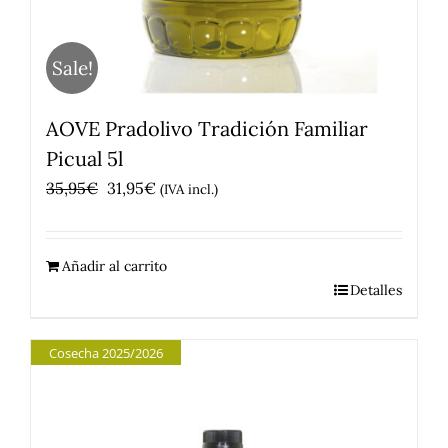
Sale!
AOVE Pradolivo Tradición Familiar
Picual 5l
El
El
35,95
€
31,95
€
(IVA incl.)
precio
precio
original
actual
Añadir al carrito
era:
es:
Detalles
35,95€.
31,95€.
Cosecha 2025/2026