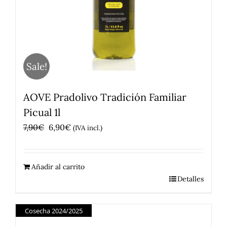
Sale!
AOVE Pradolivo Tradición Familiar
Picual 1l
El
El
7,90
€
6,90
€
(IVA incl.)
precio
precio
original
actual
Añadir al carrito
era:
es:
Detalles
7,90€.
6,90€.
Cosecha 2024/2025