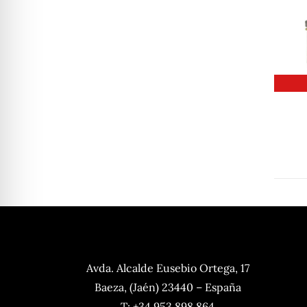
Avda. Alcalde Eusebio Ortega, 17
Baeza, (Jaén) 23440 – España
T: +34 953 898 864