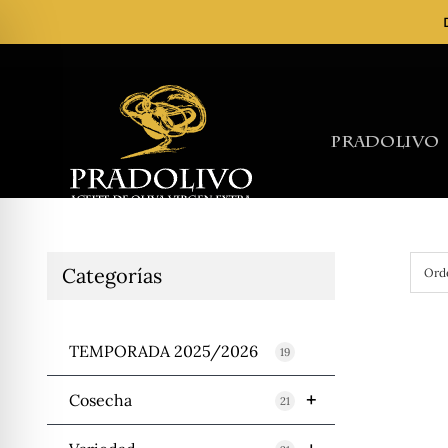
Skip
to
content
Pradolivo
Categorías
Ord
TEMPORADA 2025/2026
19
+
Cosecha
21