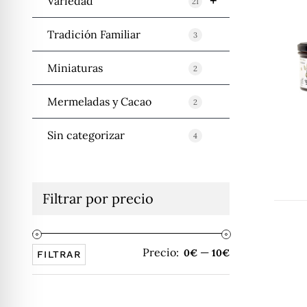
+
Variedad
21
Tradición Familiar
3
Miniaturas
2
Mermeladas y Cacao
2
Sin categorizar
4
Filtrar por precio
Precio:
—
Precio
Precio
0€
10€
FILTRAR
mínimo
máximo