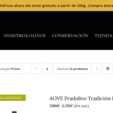
Disfruta ahora del envío gratuito a partir de 20kg.
¡Compra ahora
Nuestros Olivos
Conservación
Tienda
ena por
Precio
Mostrar
24 productos
AOVE Pradolivo Tradición Fa
cha 2025/2026
El
El
7,90
€
6,90
€
(IVA incl.)
precio
precio