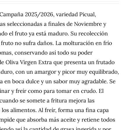
a Campaña 2025/2026, variedad Picual,
nas seleccionadas a finales de Noviembre y
do el fruto ya está maduro. Su recolección
fruto no sufra daños. La molturación en frío
romas, conservando así todo su poder
de Oliva Virgen Extra que presenta un frutado
aduro, con un amargor y picor muy equilibrado,
da en boca dulce y un sabor muy agradable. Se
cinar y freír como para tomar en crudo. El
 cuando se somete a fritura mejora las
los alimentos. Al freír, forma una fina capa
impide que absorba más aceite y retiene todos
iendo así la cantidad de grasa ingerida y por