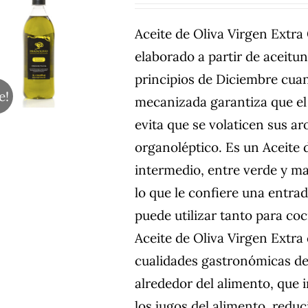
original
actual
Aceite de Oliva Virgen Extr
era:
es:
elaborado a partir de aceitu
7,90€.
6,90€.
principios de Diciembre cuan
e!
mecanizada garantiza que el 
evita que se volaticen sus a
organoléptico. Es un Aceite 
intermedio, entre verde y m
lo que le confiere una entra
puede utilizar tanto para co
Aceite de Oliva Virgen Extra
cualidades gastronómicas de 
alrededor del alimento, que 
los jugos del alimento, reduc