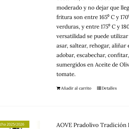
moderado y no dejar que lle
fritura son entre 165⁰ C y 17
verduras, y entre 175⁰ C y 180
versatilidad se puede utiliza
asar, saltear, rehogar, aliña
adobar, escabechar, confitar
sumergidos en Aceite de Oli
tomate.
Añadir al carrito
Detalles
AOVE Pradolivo Tradición F
cha 2025/2026