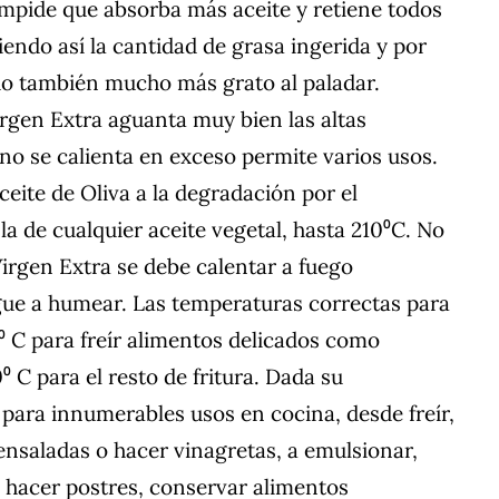
impide que absorba más aceite y retiene todos
iendo así la cantidad de grasa ingerida y por
ndo también mucho más grato al paladar.
irgen Extra aguanta muy bien las altas
 no se calienta en exceso permite varios usos.
ceite de Oliva a la degradación por el
a de cualquier aceite vegetal, hasta 210⁰C. No
Virgen Extra se debe calentar a fuego
gue a humear. Las temperaturas correctas para
0⁰ C para freír alimentos delicados como
⁰ C para el resto de fritura. Dada su
r para innumerables usos en cocina, desde freír,
r ensaladas o hacer vinagretas, a emulsionar,
, hacer postres, conservar alimentos