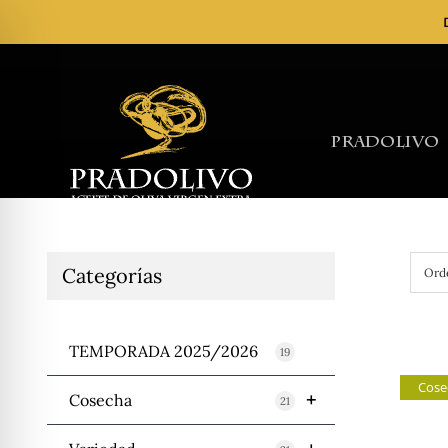
Skip
to
content
Pradolivo
Categorías
Ord
TEMPORADA 2025/2026
19
Cose
+
Cosecha
21