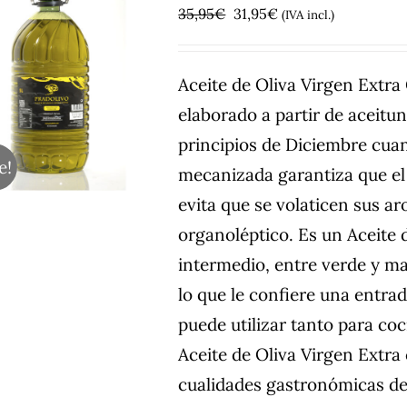
El
El
35,95
€
31,95
€
(IVA incl.)
precio
precio
original
actual
Aceite de Oliva Virgen Extr
era:
es:
elaborado a partir de aceitu
35,95€.
31,95€.
principios de Diciembre cuan
e!
mecanizada garantiza que el 
evita que se volaticen sus a
organoléptico. Es un Aceite 
intermedio, entre verde y m
lo que le confiere una entra
puede utilizar tanto para co
Aceite de Oliva Virgen Extra
cualidades gastronómicas de 