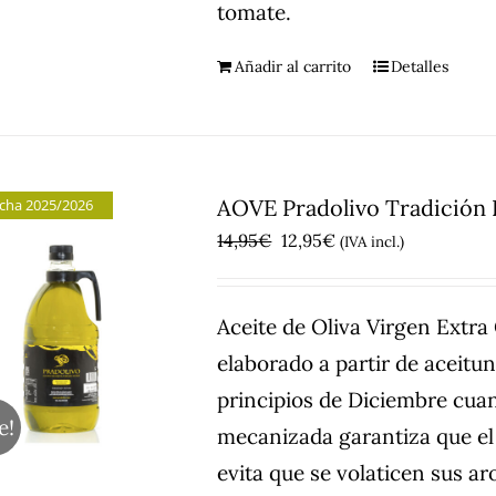
tomate.
Añadir al carrito
Detalles
AOVE Pradolivo Tradición F
cha 2025/2026
El
El
14,95
€
12,95
€
(IVA incl.)
precio
precio
original
actual
Aceite de Oliva Virgen Extr
era:
es:
elaborado a partir de aceitu
14,95€.
12,95€.
principios de Diciembre cuan
e!
mecanizada garantiza que el 
evita que se volaticen sus a