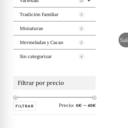
+
Variedad
21
Tradición Familiar
3
Miniaturas
2
Sal
Mermeladas y Cacao
2
Sin categorizar
4
Filtrar por precio
Precio:
—
Precio
Precio
0€
40€
FILTRAR
mínimo
máximo