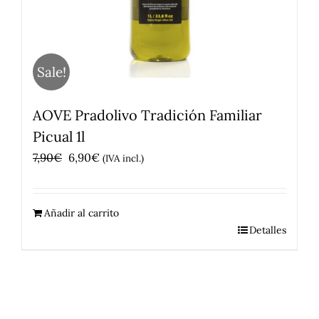
Sale!
AOVE Pradolivo Tradición Familiar
Picual 1l
El
El
7,90
€
6,90
€
(IVA incl.)
precio
precio
original
actual
Añadir al carrito
era:
es:
Detalles
7,90€.
6,90€.