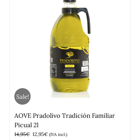
Sale!
AOVE Pradolivo Tradición Familiar
Picual 2l
El
El
14,95
€
12,95
€
(IVA incl.)