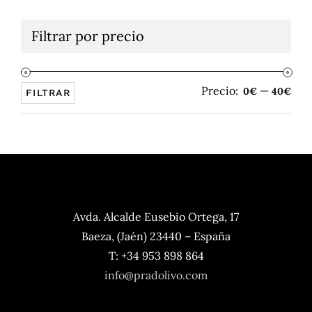
Filtrar por precio
Precio:
—
Pre
Pre
0€
40€
FILTRAR
mín
máx
Avda. Alcalde Eusebio Ortega, 17
Baeza, (Jaén) 23440 – España
T: +34 953 898 864
info@pradolivo.com