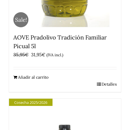
Sale!
AOVE Pradolivo Tradición Familiar
Picual 5l
El
El
35,95
€
31,95
€
(IVA incl.)
precio
precio
original
actual
Añadir al carrito
era:
es:
Detalles
35,95€.
31,95€.
Cosecha 2025/2026