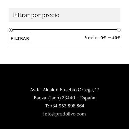
Filtrar por precio
Precio:
—
Pre
Pre
0€
40€
FILTRAR
mín
máx
Avda. Alcalde Eusebio Ortega, 17
Baeza, (Jaén) 23440 – España
T: +34 953 898 864
info@pradolivo.com