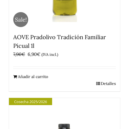
Sale!
AOVE Pradolivo Tradición Familiar
Picual 1l
El
El
7,90
€
6,90
€
(IVA incl.)
precio
precio
original
actual
Añadir al carrito
era:
es:
Detalles
7,90€.
6,90€.
Cosecha 2025/2026