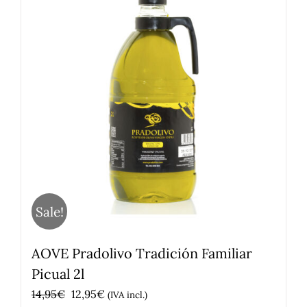
Sale!
AOVE Pradolivo Tradición Familiar
Picual 2l
El
El
14,95
€
12,95
€
(IVA incl.)