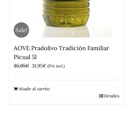
Sale!
AOVE Pradolivo Tradición Familiar
Picual 5l
El
El
35,95
€
31,95
€
(IVA incl.)
precio
precio
original
actual
Añadir al carrito
era:
es:
Detalles
35,95€.
31,95€.