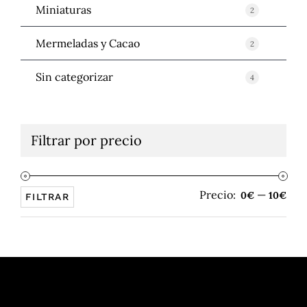
Miniaturas
2
Mermeladas y Cacao
2
Sin categorizar
4
Filtrar por precio
Precio:
—
Pre
Pre
0€
10€
FILTRAR
mín
máx