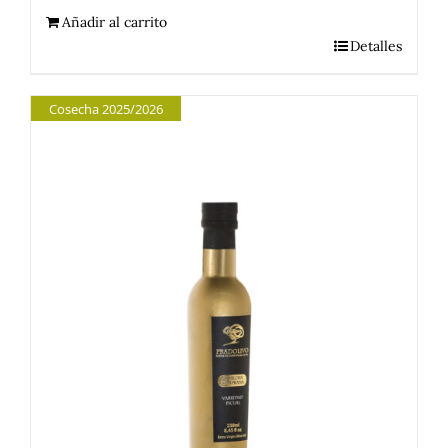
Añadir al carrito
era:
es:
Detalles
7,90€.
6,90€.
Cosecha 2025/2026