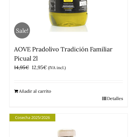
Sale!
AOVE Pradolivo Tradición Familiar
Picual 2l
El
El
14,95
€
12,95
€
(IVA incl.)
precio
precio
original
actual
Añadir al carrito
era:
es:
Detalles
14,95€.
12,95€.
Cosecha 2025/2026