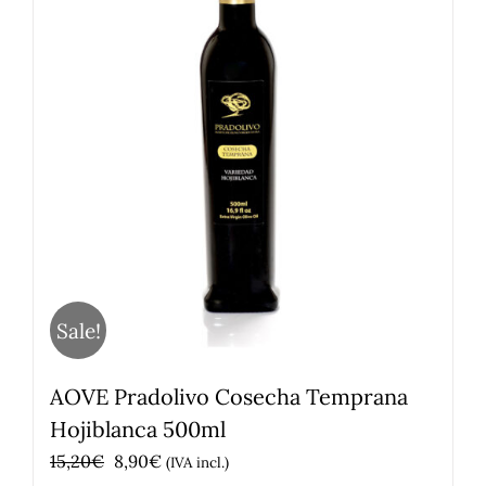
Sale!
AOVE Pradolivo Cosecha Temprana
Hojiblanca 500ml
El
El
15,20
€
8,90
€
(IVA incl.)