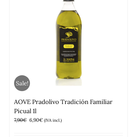
Sale!
AOVE Pradolivo Tradición Familiar
Picual 1l
El
El
7,90
€
6,90
€
(IVA incl.)
precio
precio
original
actual