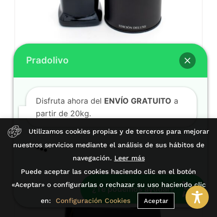
Pradolivo
Disfruta ahora del
ENVÍO GRATUITO
a
partir de 20kg.
AOVE Pradolivo Cosecha Temprana
Hojiblanca Estuche de Lujo 500ml
🎁 Aprovecha nuestros
DESCUENTOS%
16,90
€
(IVA incl.)
🎁
¡Compra ahora!
Añadir al carrito
Utilizamos cookies propias y de terceros para mejorar
Detalles
nuestros servicios mediante el análisis de sus hábitos de
Si necesitas ayuda, escríbenos 👇
navegación.
Leer más
Puede aceptar las cookies haciendo clic en el botón
Cosecha 2025/2026
«Aceptar» o configurarlas o rechazar su uso haciendo clic
¿Te podemos ayudar?
en:
Configuración Cookies
Aceptar