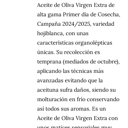
Aceite de Oliva Virgen Extra de
era:
es:
alta gama Primer día de Cosecha,
15,20€.
8,90€.
Campaña 2024/2025, variedad
hojiblanca, con unas
características organolépticas
únicas. Su recolección es
temprana (mediados de octubre),
aplicando las técnicas más
avanzadas evitando que la
aceituna sufra daños, siendo su
molturación en frío conservando
así todos sus aromas. Es un
Aceite de Oliva Virgen Extra con
unos matices sensoriales muy