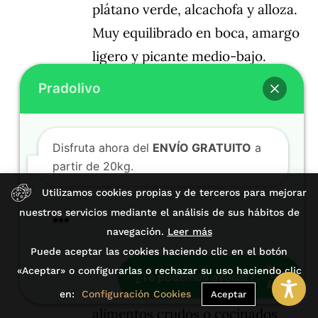
Pradolivo
plátano verde, alcachofa y alloza.
Muy equilibrado en boca, amargo
ligero y picante medio-bajo.
Disfruta ahora del
ENVÍO GRATUITO
a
partir de 20kg.
Ligeramente dulce.
Especialmente indicado para
tomar en crudo en ensaladas,
🎁 Aprovecha nuestros
DESCUENTOS%
🎁
tostadas, vinagretas, gazpachos y
¡Compra ahora!
salmorejos, verduras, salsas,
Utilizamos cookies propias y de terceros para mejorar
cremas frías y calientes. La
nuestros servicios mediante el análisis de sus hábitos de
variedad picual es muy
navegación.
Leer más
recomendada utilizarla en
Puede aceptar las cookies haciendo clic en el botón
escabeches, pescados azules,
«Aceptar» o configurarlas o rechazar su uso haciendo clic
¿Te podemos ayudar?
patatas al horno y conservas de
en:
Configuración Cookies
Aceptar
alimentos crudos o cocinados