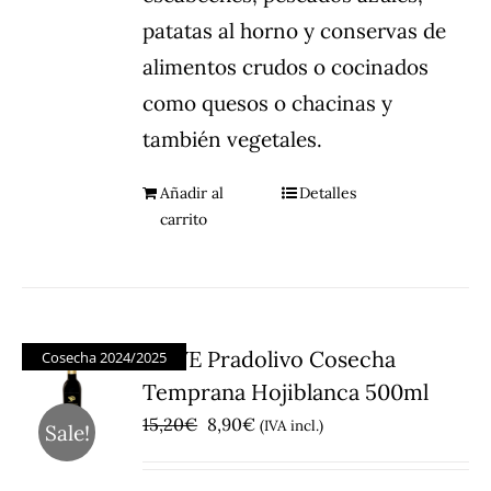
patatas al horno y conservas de
alimentos crudos o cocinados
como quesos o chacinas y
también vegetales.
Añadir al
Detalles
carrito
AOVE Pradolivo Cosecha
Cosecha 2024/2025
Temprana Hojiblanca 500ml
El
El
15,20
€
8,90
€
(IVA incl.)
Sale!
precio
precio
original
actual