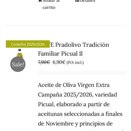
Añadir al
Detalles
carrito
AOVE Pradolivo Tradición
Cosecha 2025/2026
Familiar Picual 1l
El
El
7,90
€
6,90
€
(IVA incl.)
Sale!
precio
precio
original
actual
Aceite de Oliva Virgen Extra
era:
es:
Campaña 2025/2026, variedad
7,90€.
6,90€.
Picual, elaborado a partir de
aceitunas seleccionadas a finales
de Noviembre y principios de