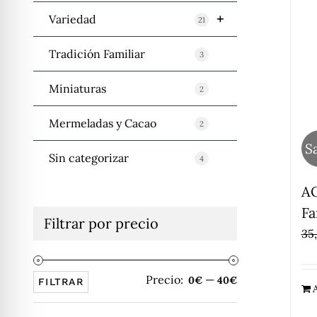
+
Variedad
21
Tradición Familiar
3
Miniaturas
2
Mermeladas y Cacao
2
Sa
Sin categorizar
4
AO
Fa
Filtrar por precio
35
Precio:
—
Precio
Precio
0€
40€
FILTRAR
A
mínimo
máximo