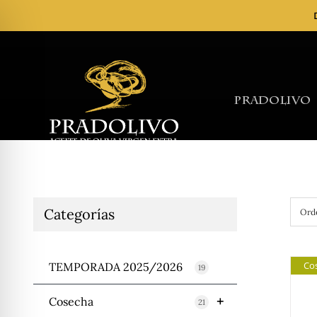
Skip
to
content
Pradolivo
Categorías
Ord
Co
TEMPORADA 2025/2026
19
+
Cosecha
21