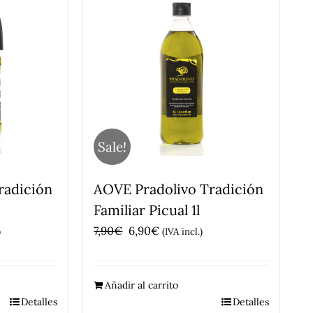
Sale!
radición
AOVE Pradolivo Tradición
Familiar Picual 1l
El
El
7,90
€
6,90
€
)
(IVA incl.)
precio
precio
original
actual
Añadir al carrito
era:
es:
Detalles
Detalles
7,90€.
6,90€.