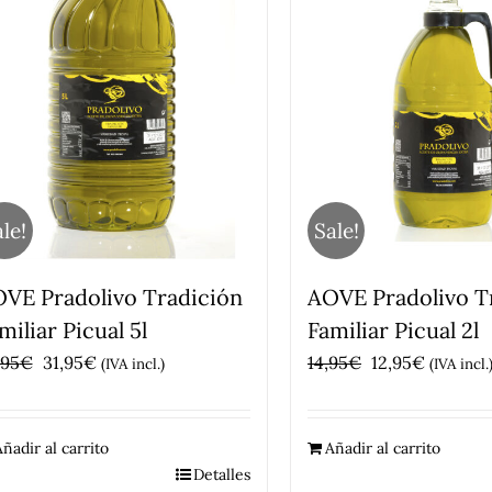
le!
Sale!
VE Pradolivo Tradición
AOVE Pradolivo T
miliar Picual 5l
Familiar Picual 2l
El
El
El
El
,95
€
31,95
€
14,95
€
12,95
€
(IVA incl.)
(IVA incl.
precio
precio
precio
precio
original
actual
original
actual
ñadir al carrito
Añadir al carrito
era:
es:
era:
es:
Detalles
35,95€.
31,95€.
14,95€.
12,95€.